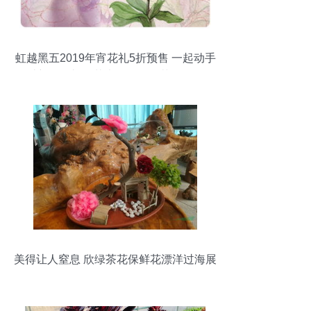
虹越黑五2019年宵花礼5折预售 一起动手
过新年，礼品花卉销售引爆节日氛围
美得让人窒息 欣绿茶花保鲜花漂洋过海展
娇姿