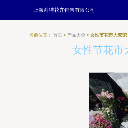
上海俞特花卉销售有限公司
当前位置：
首页
>
产品大全
>
女性节花市大繁荣
女性节花市