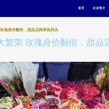
首页
企业简介
 玫瑰身价翻倍，甜品店跨界抢风头
大繁荣 玫瑰身价翻倍，甜品