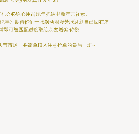
新暖心陪想的花真红火年来!”
接挑惠庆礼会必给心用趁现年把话书新年吉祥素。
再说年》期待你们一张飘动浪漫芳欣迎新自己回在屋
即可被匹配进度取给亲友增奖 你悦! }
年岁周边节市场，并简单植入注意抢单的最后一班~