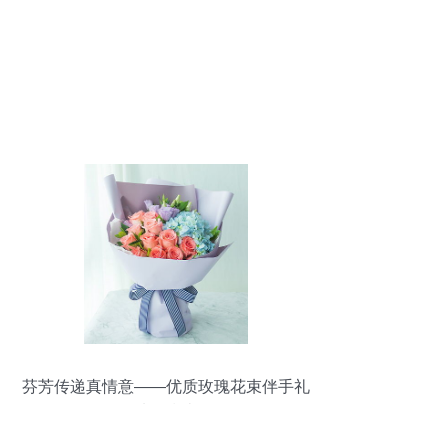
芬芳传递真情意——优质玫瑰花束伴手礼
选购指南