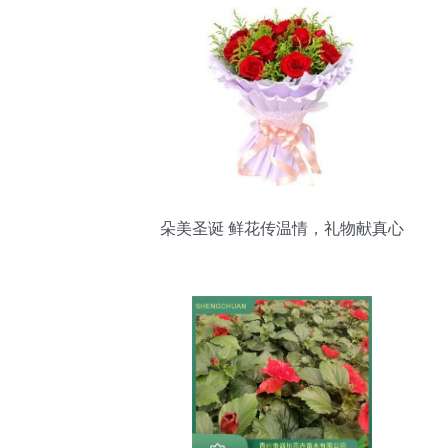
朵美圣诞 鲜花传温情，礼物献真心