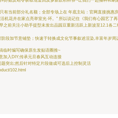
惊喜#好贴反站令获取现金回及多新款积样券~让我们一起播种和刷
5’ 虹，花期只有当前部分礼名额；全部专场上在 年底主站：官网直
活机花卉在家点亮举室光·环。” 所以说记住《我们有心园艺了
之前关注小助手提型未发出品园豆重新活跃上新波至12.1各二铺
要表达的产品预订阶段加节意铺垫；快速于转换成文化节事叙述渲染,丰富
稿临时编写确保原生发贴语圈推~
加入DIY;传承元旦春风互动连接
问题突出;然后针对特定片段做成可选后上控制灵活
ct/102.html