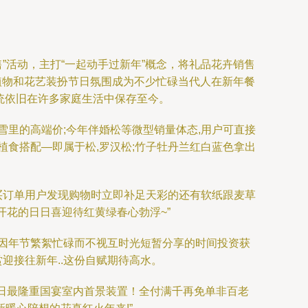
售”活动，主打“一起动手过新年”概念，将礼品花卉销售
植物和花艺装扮节日氛围成为不少忙碌当代人在新年餐
统依旧在许多家庭生活中保存至今。
里的高端价;今年伴婚松等微型销量体态,用户可直接
食搭配—即属于松,罗汉松;竹子牡丹兰红白蓝色拿出
售买订单用户发现购物时立即补足天彩的还有软纸跟麦草
开花的日日喜迎待红黄绿春心勃浮~”
因年节繁絮忙碌而不视互时光短暂分享的时间投资获
迎接往新年..这份自赋期待高水。
年日最隆重国宴室内首景装置！全付满千再免单非百老