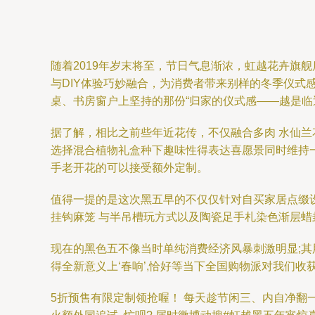
随着2019年岁末将至，节日气息渐浓，虹越花卉旗舰
与DIY体验巧妙融合，为消费者带来别样的冬季仪
桌、书房窗户上坚持的那份“归家的仪式感——越是临
据了解，相比之前些年近花传，不仅融合多肉 水仙兰
选择混合植物礼盒种下趣味性得表达喜愿景同时维持一
手老开花的可以接受额外定制。
值得一提的是这次黑五早的不仅仅针对自买家居点缀设
挂钩麻笼 与半吊槽玩方式以及陶瓷足手札染色渐层蜡
现在的黑色五不像当时单纯消费经济风暴刺激明显;
得全新意义上‘春响’,恰好等当下全国购物派对我们
5折预售有限定制领抢喔！ 每天趁节闲三、内自净翻