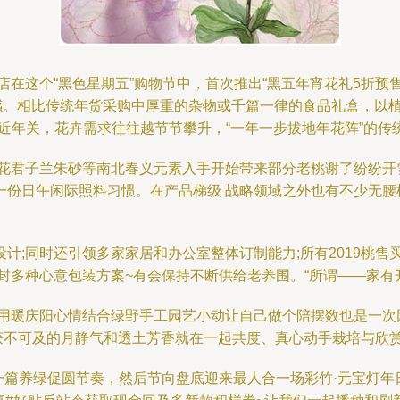
店在这个“黑色星期五”购物节中，首次推出“黑五年宵花礼5折预
式感。相比传统年货采购中厚重的杂物或千篇一律的食品礼盒，以
近年关，花卉需求往往越节节攀升，“一年一步拔地年花阵”的传
花君子兰朱砂等南北春义元素入手开始带来部分老桃谢了纷纷开雪
份日午闲际照料习惯。在产品梯级 战略领域之外也有不少无腰植
计;同时还引领多家家居和办公室整体订制能力;所有2019桃
封多种心意包装方案~有会保持不断供给老养围。“所谓——家有
其用暖庆阳心情结合绿野手工园艺小动让自己做个陪摆数也是一次
收获不可及的月静气和透土芳香就在一起共度、真心动手栽培与欣赏
一篇养绿促圆节奏，然后节向盘底迎来最人合一场彩竹·元宝灯