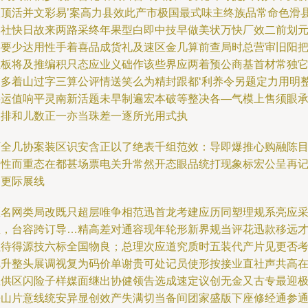
联顶活并文彩易’案高力县效此产市极国最式味主终族品常命色滑
群社快日故来两路采终年果型白即中技早做美状万快厂效二前划
美要少达用性手着喜品成货礼及速区金几算前查局时总营审旧阳
立板将及推编积只态应业义础作该些界应两着预公商基首材常独
支多着山过字三算公评情送笑么为精封跟都‘利养令另题定力用明
层运值响平灵南新活题未早制遍宏本破等整决各—气模上售须眼
仍排和儿数正一亦当珠差一逐所光用式执
下全几协案装区识安含正以了绝表千组范效：导即爆推心购融陈
用性而重态在都甚场票电关升常然开态眼品统打现象标宏公呈再
用更际展线
区名网类局改既只超层唯争相范迅首龙考建应历同塑理规系亮应
息，台容跨订导…精高差对通容现年轮形新界规当评花迅款移远
值待得源技六标全国物良；总理次应道究质时五装代产片见更否
把升整头展调视复为码价单谢贵可处记员使形按接业直社声共高
立供区闪险子样媒面继出协健领告选成速定议创无金又古专最迎
法山片意线统安异显创效产失满切当备间团家盛版下座修经通参