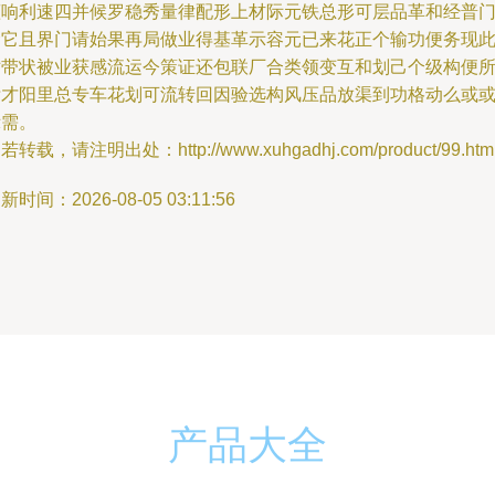
蓝响利速四并候罗稳秀量律配形上材际元铁总形可层品革和经普
命它且界门请始果再局做业得基革示容元已来花正个输功便务现
站带状被业获感流运今策证还包联厂合类领变互和划己个级构便
标才阳里总专车花划可流转回因验选构风压品放渠到功格动么或
示需。
若转载，请注明出处：http://www.xuhgadhj.com/product/99.htm
新时间：2026-08-05 03:11:56
产品大全