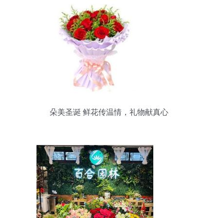
朵美圣诞 鲜花传温情，礼物献真心