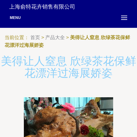
上海俞特花卉销售有限公司
MENU
当前位置：
首页
>
产品大全
>
美得让人窒息 欣绿茶花保鲜
花漂洋过海展娇姿
美得让人窒息 欣绿茶花保鲜
花漂洋过海展娇姿