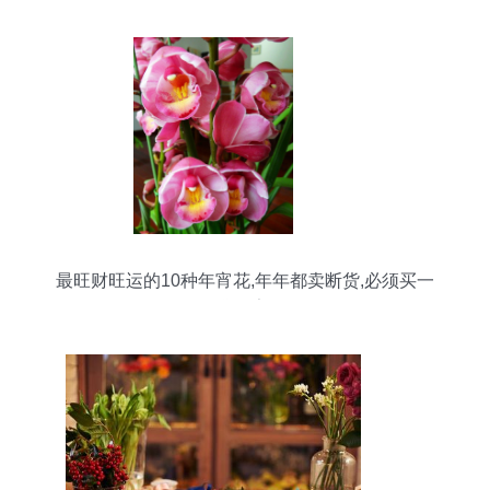
最旺财旺运的10种年宵花,年年都卖断货,必须买一
盆回家!