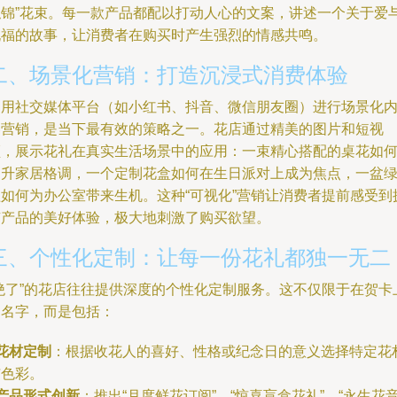
似锦”花束。每一款产品都配以打动人心的文案，讲述一个关于爱
祝福的故事，让消费者在购买时产生强烈的情感共鸣。
二、场景化营销：打造沉浸式消费体验
利用社交媒体平台（如小红书、抖音、微信朋友圈）进行场景化
容营销，是当下最有效的策略之一。花店通过精美的图片和短视
频，展示花礼在真实生活场景中的应用：一束精心搭配的桌花如
提升家居格调，一个定制花盒如何在生日派对上成为焦点，一盆
植如何为办公室带来生机。这种“可视化”营销让消费者提前感受到
有产品的美好体验，极大地刺激了购买欲望。
三、个性化定制：让每一份花礼都独一无二
“绝了”的花店往往提供深度的个性化定制服务。这不仅限于在贺卡
写名字，而是包括：
花材定制
：根据收花人的喜好、性格或纪念日的意义选择特定花
与色彩。
产品形式创新
：推出“月度鲜花订阅”、“惊喜盲盒花礼”、“永生花