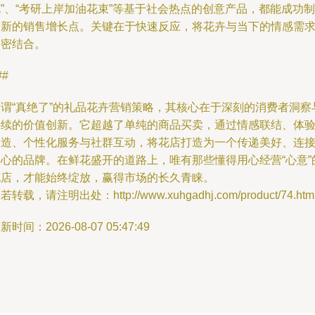
”、“考研上岸加油花束”等基于社会热点的创意产品，都能成功制
造新的销售增长点。关键在于快速反应，将花卉与当下的情感需
紧密结合。
##
所谓“真绝了”的礼品花卉营销策略，其核心在于深刻的消费者洞察
持续的价值创新。它超越了单纯的商品买卖，通过情感联结、体
塑造、个性化服务与社群互动，将花店打造为一个传递美好、连
人心的品牌。在鲜花盛开的道路上，唯有那些懂得用心经营“心意”
花店，才能始终绽放，赢得市场的长久青睐。
若转载，请注明出处：http://www.xuhgadhj.com/product/74.htm
新时间：2026-08-07 05:47:49