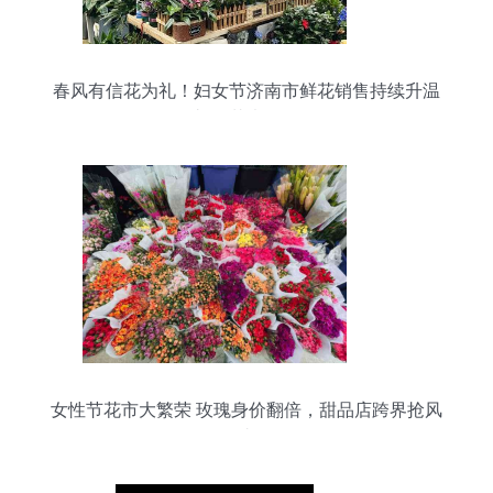
春风有信花为礼！妇女节济南市鲜花销售持续升温
礼品花卉销售
女性节花市大繁荣 玫瑰身价翻倍，甜品店跨界抢风
头