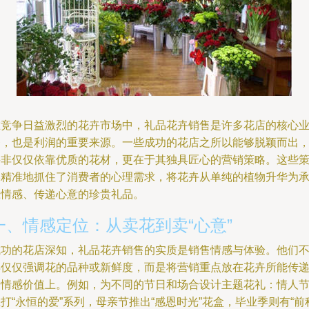
在竞争日益激烈的花卉市场中，礼品花卉销售是许多花店的核心
务，也是利润的重要来源。一些成功的花店之所以能够脱颖而出
并非仅仅依靠优质的花材，更在于其独具匠心的营销策略。这些
略精准地抓住了消费者的心理需求，将花卉从单纯的植物升华为
载情感、传递心意的珍贵礼品。
一、情感定位：从卖花到卖“心意”
成功的花店深知，礼品花卉销售的实质是销售情感与体验。他们
再仅仅强调花的品种或新鲜度，而是将营销重点放在花卉所能传
的情感价值上。例如，为不同的节日和场合设计主题花礼：情人
打“永恒的爱”系列，母亲节推出“感恩时光”花盒，毕业季则有“前