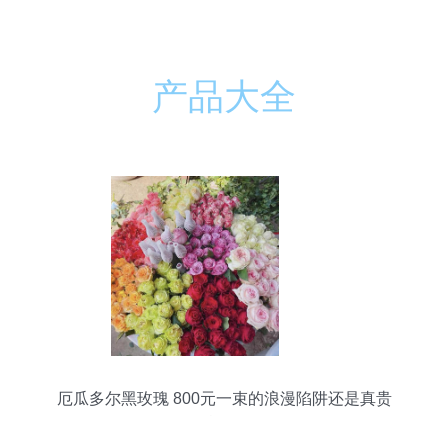
产品大全
厄瓜多尔黑玫瑰 800元一束的浪漫陷阱还是真贵
族？