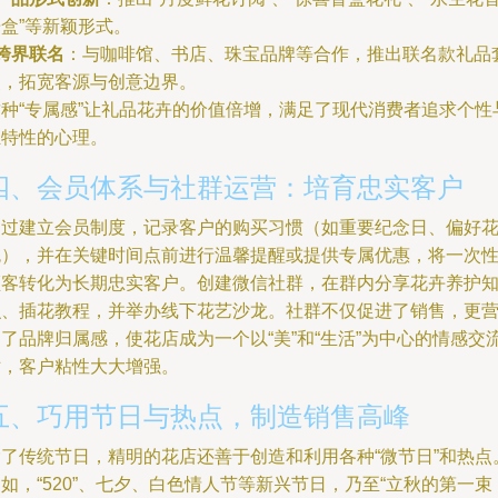
盒”等新颖形式。
跨界联名
：与咖啡馆、书店、珠宝品牌等合作，推出联名款礼品
装，拓宽客源与创意边界。
这种“专属感”让礼品花卉的价值倍增，满足了现代消费者追求个性
独特性的心理。
四、会员体系与社群运营：培育忠实客户
通过建立会员制度，记录客户的购买习惯（如重要纪念日、偏好
色），并在关键时间点前进行温馨提醒或提供专属优惠，将一次
顾客转化为长期忠实客户。创建微信社群，在群内分享花卉养护
识、插花教程，并举办线下花艺沙龙。社群不仅促进了销售，更
了品牌归属感，使花店成为一个以“美”和“生活”为中心的情感交
站，客户粘性大大增强。
五、巧用节日与热点，制造销售高峰
除了传统节日，精明的花店还善于创造和利用各种“微节日”和热点
如，“520”、七夕、白色情人节等新兴节日，乃至“立秋的第一束