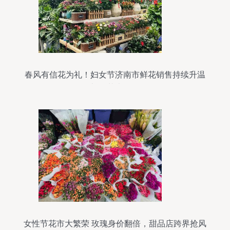
春风有信花为礼！妇女节济南市鲜花销售持续升温
礼品花卉销售
女性节花市大繁荣 玫瑰身价翻倍，甜品店跨界抢风