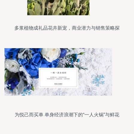
多浆植物成礼品花卉新宠，商业潜力与销售策略探
析
为悦己而买单 单身经济浪潮下的“一人火锅”与鲜花
订阅