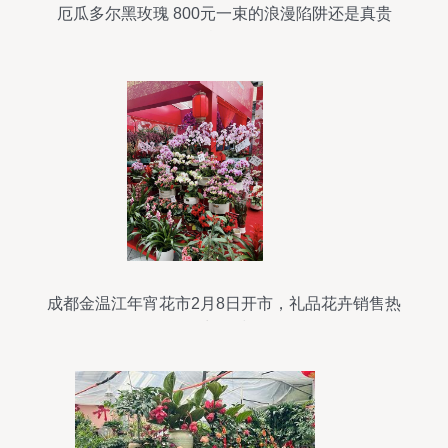
厄瓜多尔黑玫瑰 800元一束的浪漫陷阱还是真贵
族？
成都金温江年宵花市2月8日开市，礼品花卉销售热
力四射